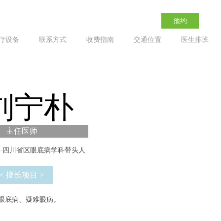
预约
疗设备
联系方式
收费指南
交通位置
医生排班
刘宁朴
主任医师
·四川省区眼底病学科带头人
< 擅长项目 >
眼底病、疑难眼病。