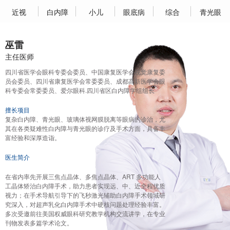
近视
白内障
小儿
眼底病
综合
青光眼
巫雷
主任医师
四川省医学会眼科专委会委员、中国康复医学会视觉康复委
员会委员、四川省康复医学会常委委员、成都高新医学会眼
科专委会常委委员、爱尔眼科.四川省区白内障学组组长
擅长项目
复杂白内障、青光眼、玻璃体视网膜脱离等眼病的诊治，尤
其在各类疑难性白内障与青光眼的诊疗及手术方面，具备丰
富经验和深厚造诣。
医生简介
在省内率先开展三焦点晶体、多焦点晶体、ART 多功能人
工晶体矫治白内障手术，助力患者实现远、中、近全程优质
视力；在手术导航引导下的飞秒激光辅助白内障手术领域研
究深入，对超声乳化白内障手术中硬核问题处理经验丰富。
多次受邀前往美国权威眼科研究教学机构交流讲学，在专业
刊物发表多篇学术论文。